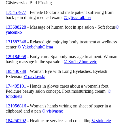
Gästeservice Bad Füssing
175457977
- Female Doctor and male patient suffering from
back pain during medical exam.
©
glisic_albina
133688228
- Massage of human foot in spa salon - Soft focus
©
yatcenko
131583346
- Relaxed girl enjoying body treatment at wellness
center
© YakobchukOlena
129184958
- Body care. Spa body massage treatment. Woman
having massage in the spa salon
© Sofia Zhuravetc
185430738
- Woman Eye with Long Eyelashes. Eyelash
Extension
© pavlovski
174405101
- Hands in gloves cares about a woman's foot.
Pedicure beauty salon concept. Foot moisturizing cream.
©
fotoduets
121056816
- Woman's hands writing on sheet of paper in a
clipboard and a pen
© visivasnc
184250792
- Healthcare services and consulting
© stokkete