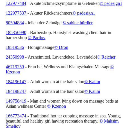
122977484
- Akute Schmerzsymptome in Gelenken
© psdesign1
122977537
- Akuter Rückenschmerz
© psdesign1
80594884
- feilen der Zehnägel
© sabine hürdler
185356990
- Barbershop. Hairstylist washing client hair in
barber shop
© Parilov
18519536
- Honigmassage
© Dron
24350998
- Arzneimittel, Lavendeltee, Lavendelöl
© Reicher
46719259
- Frau bei Wellness und Klangschalen Massage
©
Kzenon
184196147
- Adult woman at the hair salon
© Kalim
184198247
- Adult woman at the hair salon
© Kalim
149758419
- Man and woman lying down on massage beds at
Asian wellness Center
© Kzenon
166773474
- Traditional hot jar cupping massage in spa. Young,
beautiful and healthy girl having recreation therapy.
© Maksim
Šmeljov