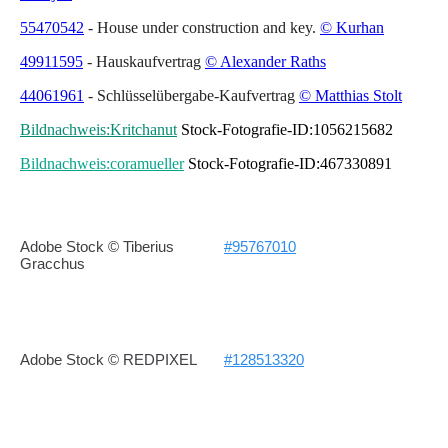
55470542
- House under construction and key.
© Kurhan
49911595
- Hauskaufvertrag
© Alexander Raths
44061961
- Schlüsselübergabe-Kaufvertrag
© Matthias Stolt
Bildnachweis:Kritchanut
Stock-Fotografie-ID:1056215682
Bildnachweis:coramueller
Stock-Fotografie-ID:467330891
Adobe Stock © Tiberius
#95767010
Gracchus
Adobe Stock © REDPIXEL
#128513320