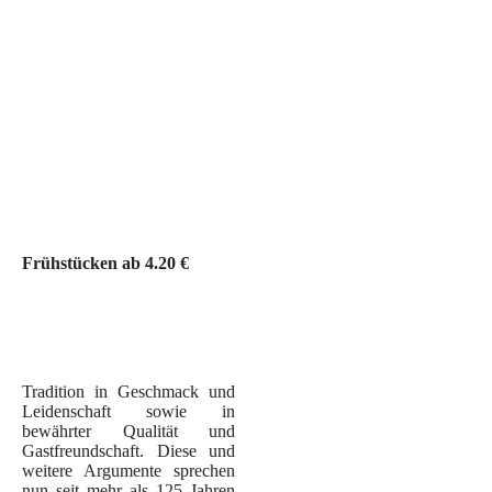
Bild 3
Bild 12
Bild 11
Bild 10
Frühstücken ab 4.20 €
Tradition in Geschmack und
Leidenschaft sowie in
logo
bewährter Qualität und
Gastfreundschaft. Diese und
Klosterbaeckerei_604
weitere Argumente sprechen
nun seit mehr als 125 Jahren